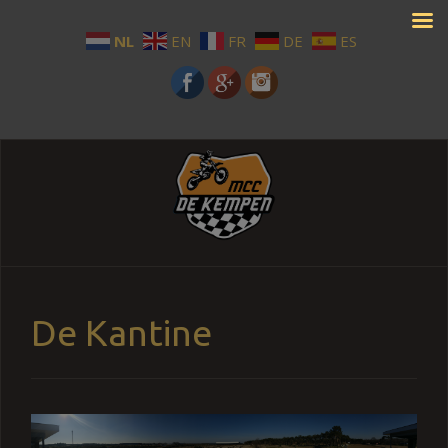
NL
EN
FR
DE
ES
De Kantine