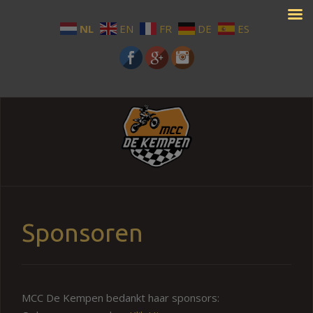
NL
EN
FR
DE
ES
Sponsoren
MCC De Kempen bedankt haar sponsors: