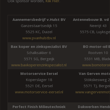
Ook sponsor worden,
Klik Hier
.
Aannemersbedrijf v.Hulst BV
Antennebouw B. vd
Ganzestaartsedijk 15
Neerijt 43
5525 KC, Duizel
5575 CB, Luyksge
www.pvanhulstbv.nl
Bax koper en zinkspecialist BV
BO motor-oil 
Schalksakker 6
Rootven 10
5571 SG, Bergeijk
5531 MB, Blad
www.baxkoperenzinkspecialist.nl
www.bomotoroil
Motorservice Eersel
Van Gerven mot
Koperslager 18
Stökskesweg 
5521 DE, Eersel
5571 TJ, Bergei
www.motorservice-eersel.nl
www.vangervenmoto
Perfect Finish Milieutechniek
Dakwerken Hendr