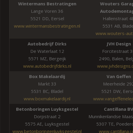
Wintermans Bestratingen
Wouters Gara
Lange Voren 36
Autodemonta
5521 DD, Eersel
Hallenstraat 4
www.wintermansbestratingen.nl
5531 AB, Blade
www.wouters-auto
Autobedrijf Dirks
JVH Design
De Waterlaat 12
Forcitestraat 
5571 MZ, Bergeijk
2490, Balen, Bel
www.autobedrijfdirks.nl
www.jvhdesigns.
Box Makelaardij
Van Geffen
Markt 33
Meerheide 29
5531 BC, Bladel
5521 DW, Eers
www.boxmakelaardij.nl
www.vangeffenelect
Betonboringen Luyksgestel
Cantillana B
Dorpstraat 2
Munnikenlandse Maas
5575 AE, Luyksgestel
5307 TE, Poedero
www.betonboringenluyksgestel.nl
www.cantillana.