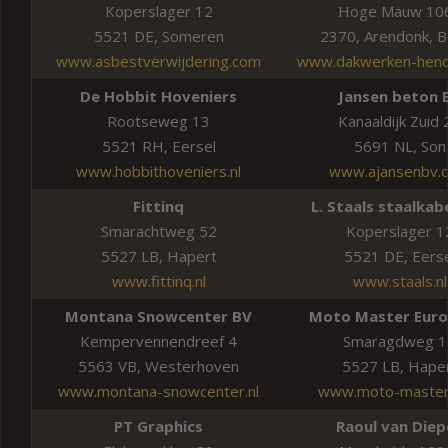
Koperslager 12
Hoge Mauw 10
5521 DE, Someren
2370, Arendonk, B
www.asbestverwijdering.com
www.dakwerken-hendr
De Hobbit Hoveniers
Jansen beton 
Rootseweg 13
Kanaaldijk Zuid 
5521 RH, Eersel
5691 NL, Son
www.hobbithoveniers.nl
www.ajansenbv.
Fittinq
L. Staals staalkab
Smarachtweg 52
Koperslager 1
5527 LB, Hapert
5521 DE, Eers
www.fittinq.nl
www.staals.nl
Montana Snowcenter BV
Moto Master Euro
Kempervennendreef 4
Smaragdweg 1
5563 VB, Westerhoven
5527 LB, Hape
www.montana-snowcenter.nl
www.moto-master
PT Graphics
Raoul van Diep