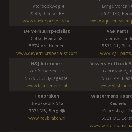
Haterbeekweg 4
Lange Voren 1
2230, Ramsel BE
5521 DD, Eers
www.vanlooprojects.be
www.aqualonvanzutp
De Verhuurspecialist
VGR Parts
Collse Heide 58
Leemskuilen 
5674 VN, Nuenen
5531 NL, Blade
www.deverhuurspecialist.com
www.vgr-parts.
H&J Interieurs
Vissers Heftruck S
Zoeferbeemd 12
Fabrieksweg 
5575 CE, Luyksgestel
5531 PP, Blade
www.hj-interieurs.nl
www.vhsbladel.
Houbraken
Wintermans Haard
Bredasedijk 51a
Kachels
5571 VB, Bergeijk
Koperslager 1
www.houbraken.nl
5521 DE, Eers
www.wintermanshaar