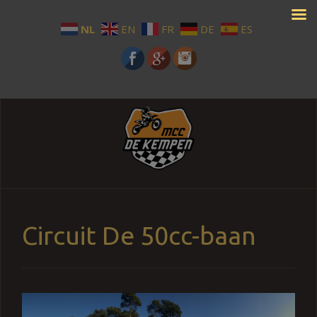
NL
EN
FR
DE
ES
Circuit De 50cc-baan