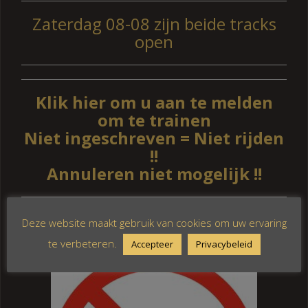
Zaterdag 08-08 zijn beide tracks
open
Klik hier om u aan te melden
om te trainen
Niet ingeschreven = Niet rijden
!!
Annuleren niet mogelijk !!
Vliegen met drones is
niet toegestaan
op of boven
Deze website maakt gebruik van cookies om uw ervaring
het terrein!
te verbeteren.
Accepteer
Privacybeleid